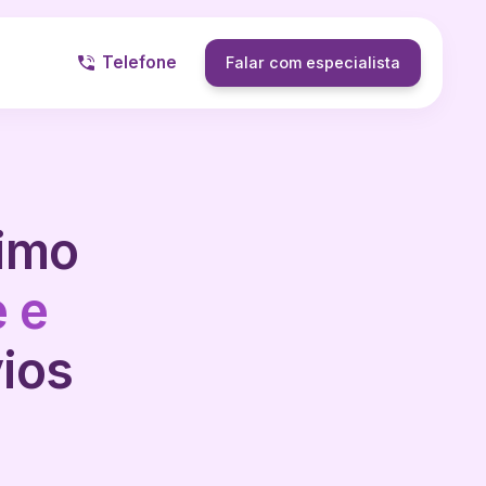
Telefone
Falar com especialista
timo
e e
ios