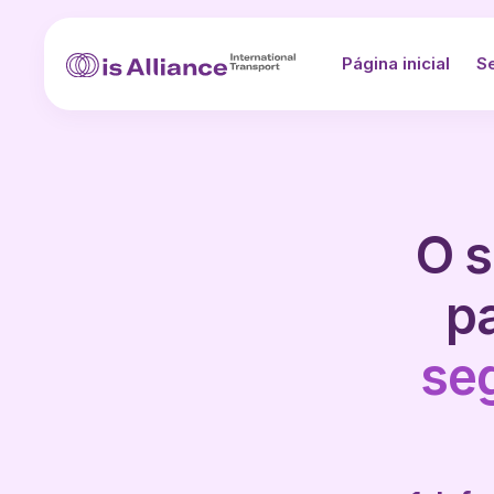
Página inicial
S
O s
p
se