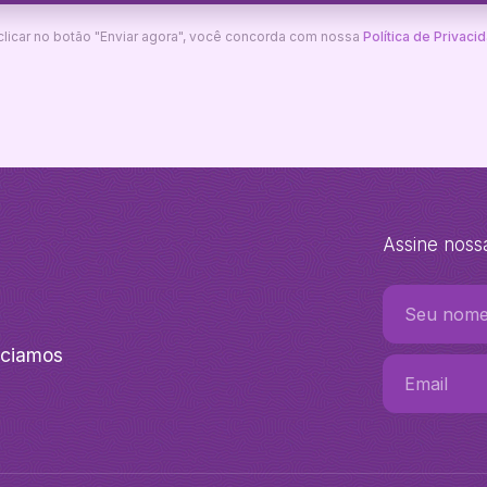
clicar no botão "Enviar agora", você concorda com nossa
Política de Privaci
Assine noss
nciamos