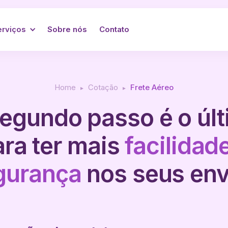
erviços
Sobre nós
Contato
Home
Cotação
Frete Aéreo
▸
▸
egundo passo é o úl
ara ter mais
facilidad
gurança
nos seus env